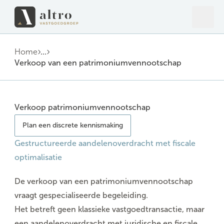
Open 
Close
Home
...
Verkoop van een patrimoniumvennootschap
Verkoop patrimoniumvennootschap
Plan een discrete kennismaking
Gestructureerde aandelenoverdracht met fiscale
optimalisatie
De verkoop van een patrimoniumvennootschap
vraagt
gespecialiseerde
begeleiding.
Het betreft geen klassieke vastgoedtransactie, maar
een aandelenoverdracht met
juridische en fiscale