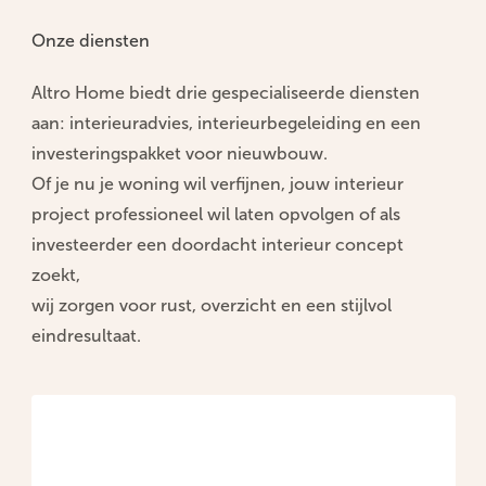
Onze diensten
Home
...
Altro Home
Altro Home
biedt drie gespecialiseerde diensten
aan: interieuradvies, interieurbegeleiding en een
Samen creëren we jouw thuis.
investeringspakket voor nieuwbouw.
Of je nu je woning wil verfijnen, jouw interieur
Laat je inrichting over aan échte experts. Wil jij ook
project professioneel wil laten opvolgen of als
een interieur waarin je je helemaal thuis voelt? Onze
investeerder een doordacht interieur concept
interieurstylisten helpen je graag. Met keuze uit
zoekt,
verschillende interieurpakketten, kun je zelf kiezen
wij zorgen voor rust, overzicht en een stijlvol
hoe je het wilt aanpakken.
eindresultaat.
Contacteer ons