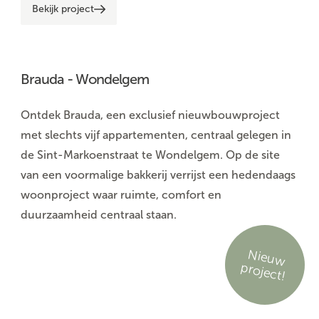
Bekijk project
Brauda - Wondelgem
Ontdek Brauda, een exclusief nieuwbouwproject
met slechts vijf appartementen, centraal gelegen in
de Sint-Markoenstraat te Wondelgem. Op de site
van een voormalige bakkerij verrijst een hedendaags
woonproject waar ruimte, comfort en
duurzaamheid centraal staan.
N
ie
u
w
ro
je
c
p
t!