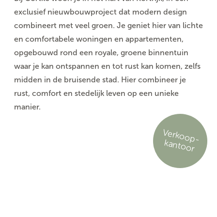
exclusief nieuwbouwproject dat modern design
combineert met veel groen. Je geniet hier van lichte
en comfortabele woningen en appartementen,
opgebouwd rond een royale, groene binnentuin
waar je kan ontspannen en tot rust kan komen, zelfs
midden in de bruisende stad. Hier combineer je
rust, comfort en stedelijk leven op een unieke
manier.
V
e
rko
o
p
-
kan
to
o
r