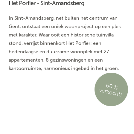
Het Porfier - Sint-Amandsberg
In Sint-Amandsberg, net buiten het centrum van
Gent, ontstaat een uniek woonproject op een plek
met karakter. Waar ooit een historische tuinvilla
stond, verrijst binnenkort Het Porfier: een
hedendaagse en duurzame woonplek met 27
appartementen, 8 gezinswoningen en een
kantoorruimte, harmonieus ingebed in het groen.
6
0
%
rko
c
h
ve
t!