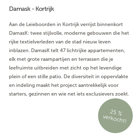
Damask - Kortrijk
Aan de Leieboorden in Kortrijk verrijst binnenkort
DamasK: twee stijlvolle, moderne gebouwen die het
rijke textielverleden van de stad nieuw leven
inblazen. DamasK telt 47 lichtrijke appartementen,
elk met grote raampartijen en terrassen die je
leefruimte uitbreiden met zicht op het levendige
plein of een stille patio. De diversiteit in oppervlakte
en indeling maakt het project aantrekkelijk voor
starters, gezinnen en wie net iets exclusievers zoekt.
2
5
%
rko
c
h
ve
t!