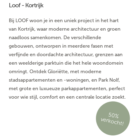
Loof - Kortrijk
Bij LOOF woon je in een uniek project in het hart
van Kortrijk, waar moderne architectuur en groen
naadloos samenkomen. De verschillende
gebouwen, ontworpen in meerdere fasen met
verfijnde en doordachte architectuur, grenzen aan
een weelderige parktuin die het hele woondomein
omringt. Ontdek Gloriëtte, met moderne
stadsappartementen en -woningen, en Park Nolf,
met grote en luxueuze parkappartementen, perfect
voor wie stijl, comfort en een centrale locatie zoekt.
5
0
%
rko
c
h
ve
t!