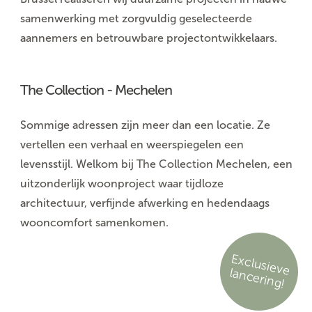
samenwerking met zorgvuldig geselecteerde
aannemers en betrouwbare projectontwikkelaars.
The Collection - Mechelen
Sommige adressen zijn meer dan een locatie. Ze
vertellen een verhaal en weerspiegelen een
levensstijl. Welkom bij
The Collection Mechelen
, een
uitzonderlijk woonproject waar tijdloze
architectuur, verfijnde afwerking en hedendaags
wooncomfort samenkomen.
E
xc
lu
sie
ve
lan
c
e
rin
g
!